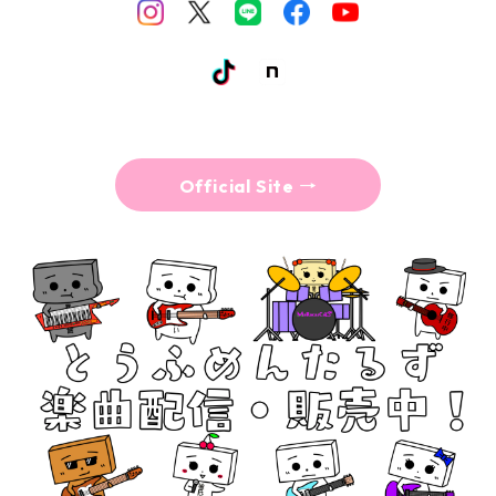
Ryuichiro
Official Site →