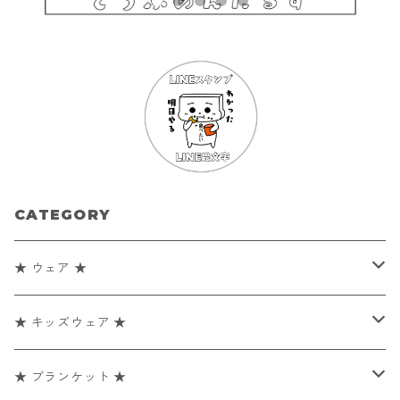
CATEGORY
★ ウェア ★
【 Tシャツ 】
★ キッズウェア ★
ポックポーン
【 ヘアバンド 】
【 Tシャツ 】
★ ブランケット ★