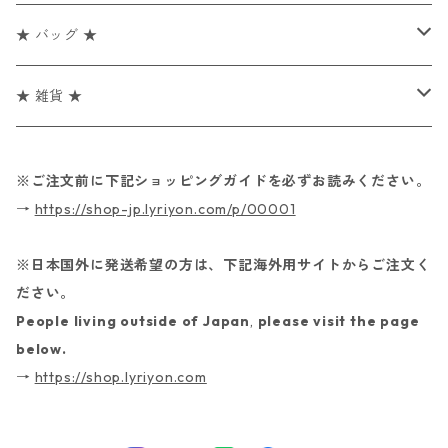
あにゅぱんだ（愛夢繁玉）
ポックポーン
あにゅぱんだ（愛夢繁玉）
★ バッグ ★
【 ショッピングエコバッグ 】
★ 雑貨 ★
とうふめんたるず
【 巾着 】
【 マグカップ 】
※ご注文前に下記ショッピングガイドを必ずお読みください。
→
https://shop-jp.lyriyon.com/p/00001
とうふめんたるず
あにゅぱんだ（愛夢繁玉）
【ナップサック】
【 コースター 】
※日本国外に発送希望の方は、下記海外用サイトからご注文く
とうふめんたるず
ポックポーン
とうふめんたるず
【 文具 】
ださい。
People living outside of Japan
,
please visit the page
ポックポーン
ポックポーン
とうふめんたるず
【 ギターピック 】
below.
→
https://shop.lyriyon.com
Dr.Sushi
とうふめんたるず